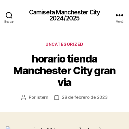
Camiseta Manchester City
2024/2025
Buscar
Menú
Categorías
UNCATEGORIZED
horario tienda
Manchester City gran
via
Por
istern
28 de febrero de 2023
Autor
Fecha
de
de
la
la
entrada
entrada