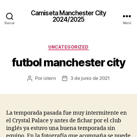
Camiseta Manchester City
2024/2025
Buscar
Menú
Categorías
UNCATEGORIZED
futbol manchester city
Por
istern
3 de junio de 2021
Autor
Fecha
de
de
la
la
entrada
entrada
La temporada pasada fue muy intermitente en
el Crystal Palace y antes de fichar por el club
inglés ya estuvo una buena temporada sin
equipo. En la fotografía que acompaña se puede