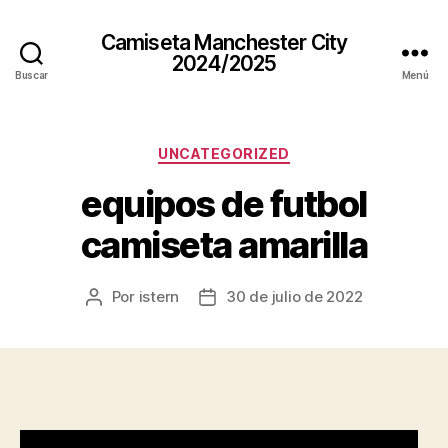
Camiseta Manchester City
2024/2025
Buscar
Menú
Categorías
UNCATEGORIZED
equipos de futbol
camiseta amarilla
Por
istern
30 de julio de 2022
Autor
Fecha
de
de
la
la
entrada
entrada