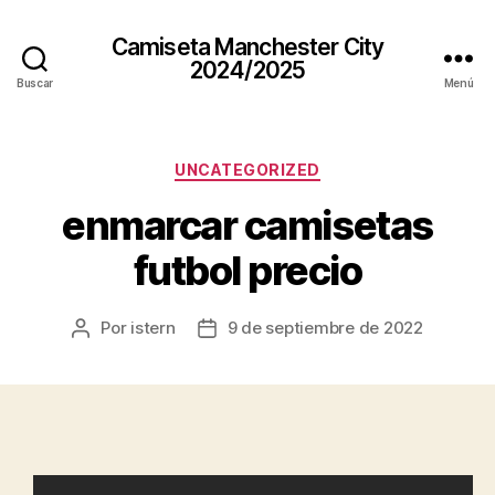
Camiseta Manchester City
2024/2025
Buscar
Menú
Categorías
UNCATEGORIZED
enmarcar camisetas
futbol precio
Por
istern
9 de septiembre de 2022
Autor
Fecha
de
de
la
la
entrada
entrada