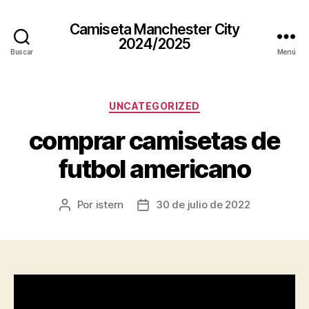
Camiseta Manchester City
2024/2025
Buscar
Menú
Categorías
UNCATEGORIZED
comprar camisetas de
futbol americano
Por
istern
30 de julio de 2022
Autor
Fecha
de
de
la
la
entrada
entrada