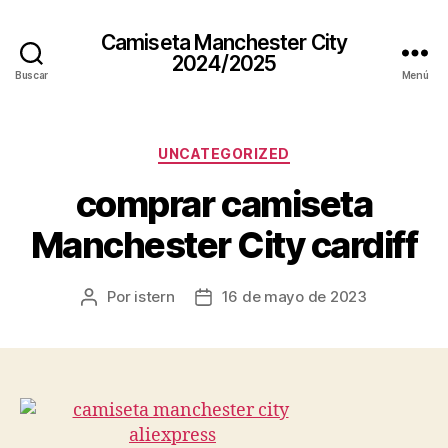
Camiseta Manchester City
2024/2025
Buscar
Menú
Categorías
UNCATEGORIZED
comprar camiseta
Manchester City cardiff
Por
istern
16 de mayo de 2023
Autor
Fecha
de
de
la
la
entrada
entrada