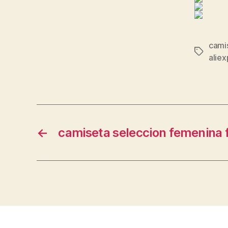
camis
Etiqueta
aliex
←
camiseta seleccion femenina 