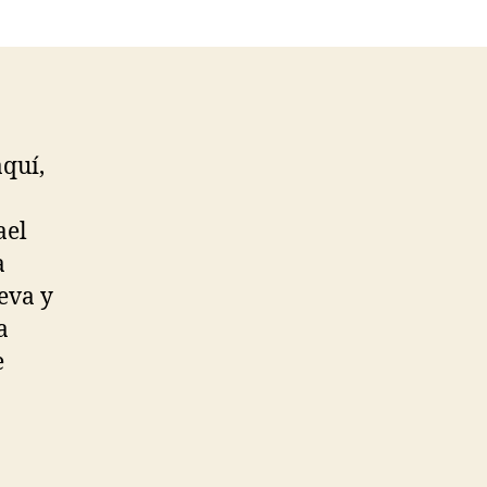
aquí,
ael
a
eva y
a
e