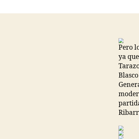
Pero l
ya que
Tarazo
Blasco
Genera
modern
partid
Ribarr