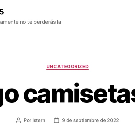
5
ivamente no te perderás la
Categorías
UNCATEGORIZED
go camisetas
Por
istern
9 de septiembre de 2022
Autor
Fecha
de
de