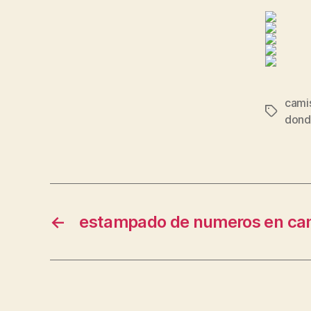
cami
Etiqueta
dond
←
estampado de numeros en cam