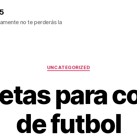
5
ivamente no te perderás la
Categorías
UNCATEGORIZED
etas para co
de futbol