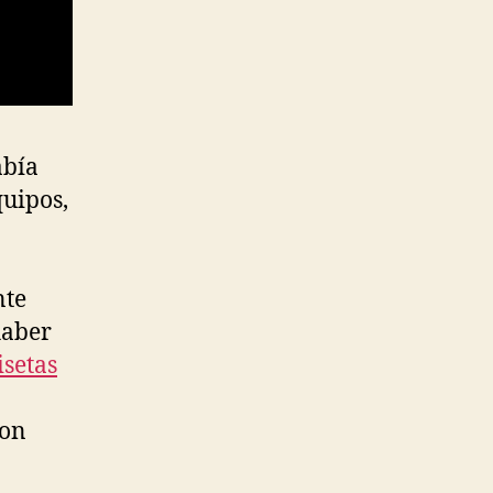
abía
uipos,
nte
haber
setas
ron