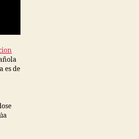
cion
pañola
a es de
dose
túa