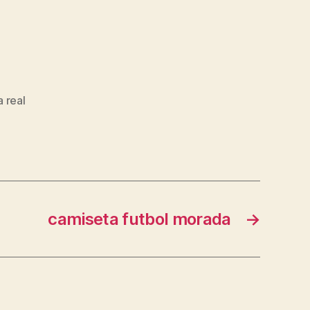
a real
camiseta futbol morada
→