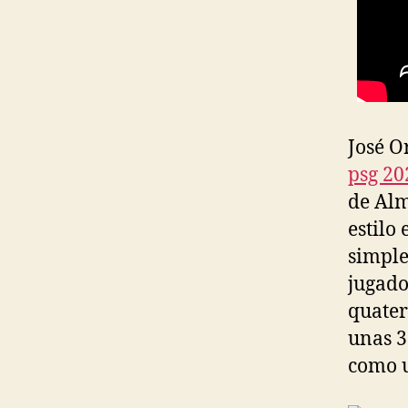
José O
psg 20
de Alm
estilo 
simple
jugado
quater
unas 3
como u