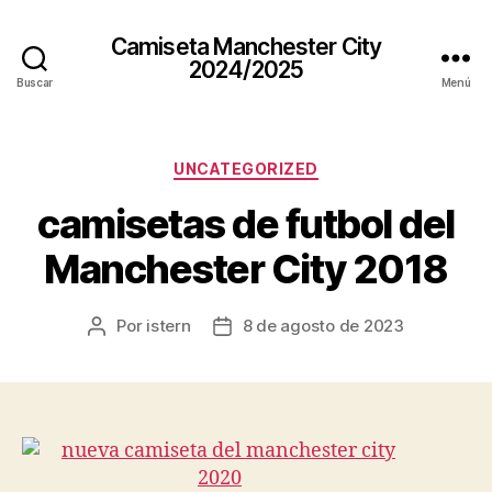
Camiseta Manchester City
2024/2025
Buscar
Menú
Categorías
UNCATEGORIZED
camisetas de futbol del
Manchester City 2018
Por
istern
8 de agosto de 2023
Autor
Fecha
de
de
la
la
entrada
entrada