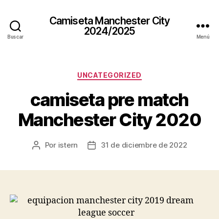
Camiseta Manchester City
2024/2025
Buscar
Menú
Categorías
UNCATEGORIZED
camiseta pre match
Manchester City 2020
Por
istern
31 de diciembre de 2022
Autor
Fecha
de
de
la
la
entrada
entrada