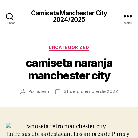
Camiseta Manchester City
2024/2025
Buscar
Menú
Categorías
UNCATEGORIZED
camiseta naranja
manchester city
Por
istern
31 de diciembre de 2022
Autor
Fecha
de
de
la
la
entrada
entrada
Entre sus obras destacan: Los amores de Paris y