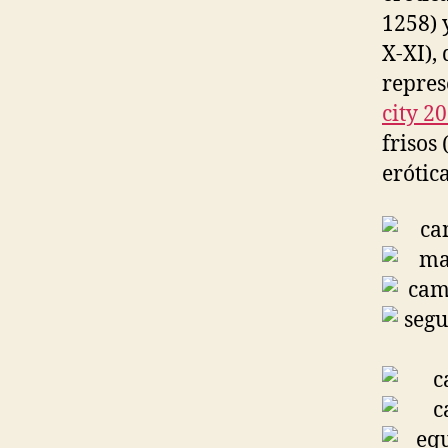
1258) 
X-XI),
repres
city 2
frisos
erótica