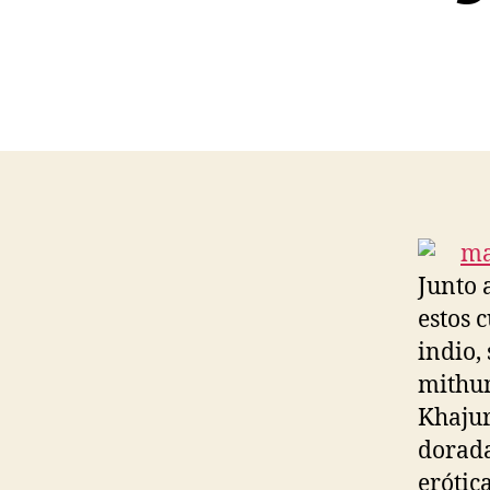
Junto 
estos 
indio,
mithun
Khajur
dorada
erótic