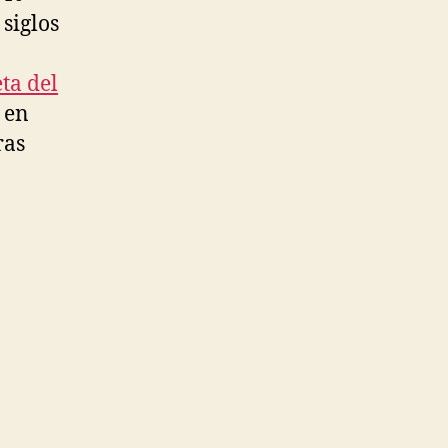
siglos
ta del
 en
ras