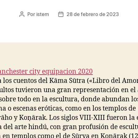
Por
istern
28 de febrero de 2023
Autor
Fecha
de
de
la
la
entrada
entrada
a los cuentos del Kāma Sūtra («Libro del Amor
cultos tuvieron una gran representación en el 
 sobre todo en la escultura, donde abundan lo
a o escenas eróticas, como en los templos de
āho y Koṇārak. Los siglos VIII-XIII fueron la
 del arte hindú, con gran profusión de escul
a en templos como el de Sūrya en Koṇārak (1