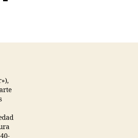
»),
arte
s
 edad
tura
240-