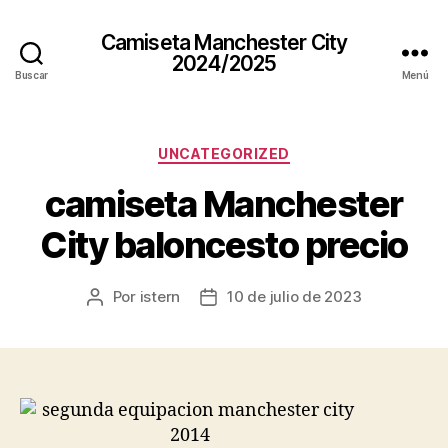
Camiseta Manchester City
2024/2025
Buscar
Menú
Categorías
UNCATEGORIZED
camiseta Manchester
City baloncesto precio
Por
istern
10 de julio de 2023
Autor
Fecha
de
de
la
la
entrada
entrada