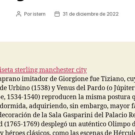
Por
istern
31 de diciembre de 2022
Autor
Fecha
de
de
la
la
entrada
entrada
prano imitador de Giorgione fue Tiziano, cu
de Urbino (1538) y Venus del Pardo (o Júpiter
e, 1534-1540) reproducen la misma postura q
dormida, adquiriendo, sin embargo, mayor 
decoración de la Sala Gasparini del Palacio R
 (1765-1769) desplegó un auténtico Olimpo 
 y héroes clásicos, como las escenas de Hércul