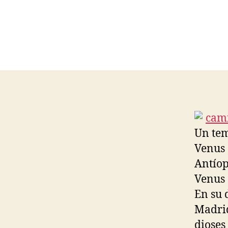
Un tem
Venus 
Antíop
Venus 
En su 
Madrid
dioses