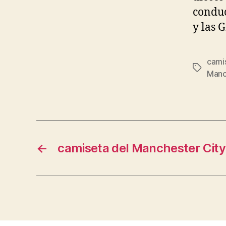
conduc
y las G
cami
Etiqueta
Manch
←
camiseta del Manchester City