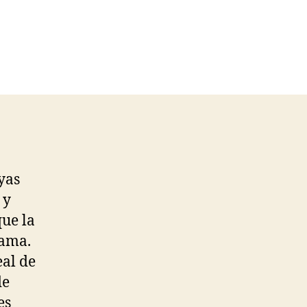
yas
 y
ue la
fama.
eal de
de
es