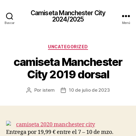
Camiseta Manchester City
2024/2025
Buscar
Menú
Categorías
UNCATEGORIZED
camiseta Manchester
City 2019 dorsal
Por
istern
10 de julio de 2023
Autor
Fecha
de
de
la
la
entrada
entrada
Entrega por 19,99 € entre el 7 – 10 de mzo.