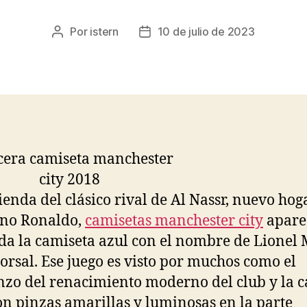
Por
istern
10 de julio de 2023
Autor
Fecha
de
de
la
la
entrada
entrada
tienda del clásico rival de Al Nassr, nuevo hog
ano Ronaldo,
camisetas manchester city
apare
da la camiseta azul con el nombre de Lionel 
dorsal. Ese juego es visto por muchos como el
zo del renacimiento moderno del club y la 
on pinzas amarillas y luminosas en la parte