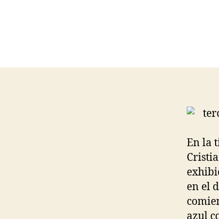
En la 
Cristi
exhibi
en el 
comien
azul c