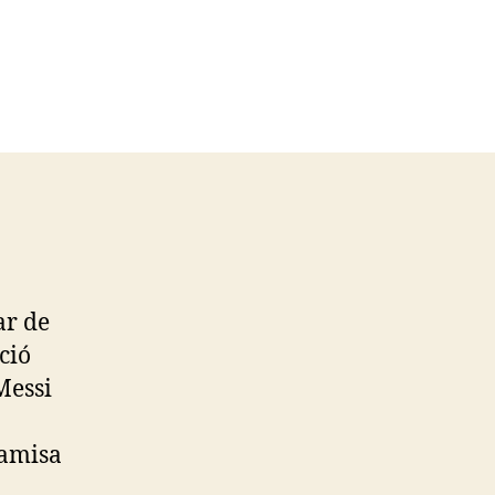
ar de
ció
Messi
camisa