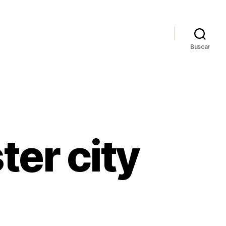
Buscar
er city