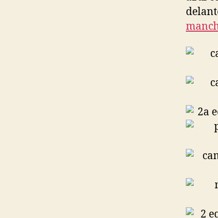
delant
manche