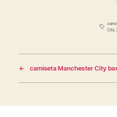
cami
Etiqueta
City
←
camiseta Manchester City ba