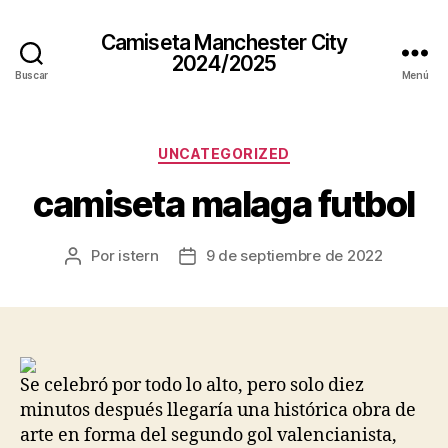
Camiseta Manchester City
2024/2025
Buscar
Menú
Categorías
UNCATEGORIZED
camiseta malaga futbol
Por
istern
9 de septiembre de 2022
Autor
Fecha
de
de
la
la
entrada
entrada
Se celebró por todo lo alto, pero solo diez
minutos después llegaría una histórica obra de
arte en forma del segundo gol valencianista,