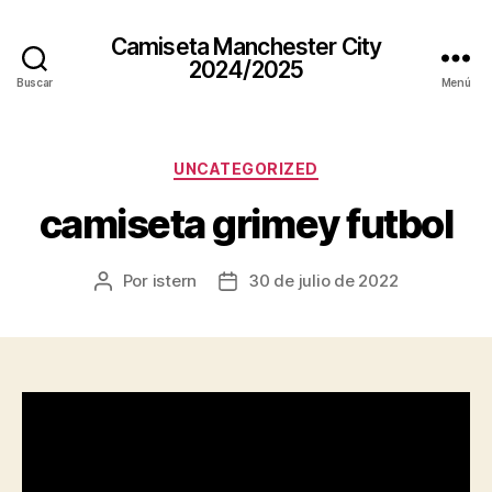
Camiseta Manchester City
2024/2025
Buscar
Menú
Categorías
UNCATEGORIZED
camiseta grimey futbol
Por
istern
30 de julio de 2022
Autor
Fecha
de
de
la
la
entrada
entrada