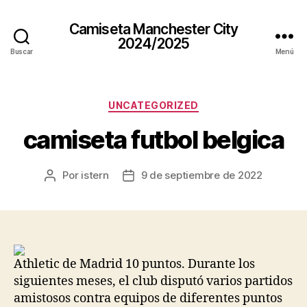
Camiseta Manchester City
2024/2025
Buscar
Menú
Categorías
UNCATEGORIZED
camiseta futbol belgica
Por
istern
9 de septiembre de 2022
Autor
Fecha
de
de
la
la
entrada
entrada
Athletic de Madrid 10 puntos. Durante los
siguientes meses, el club disputó varios partidos
amistosos contra equipos de diferentes puntos