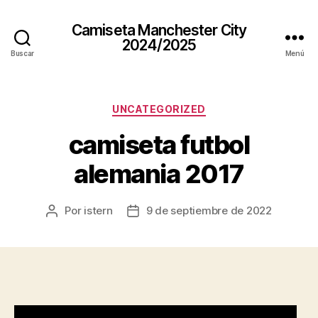
Camiseta Manchester City
2024/2025
Buscar
Menú
Categorías
UNCATEGORIZED
camiseta futbol
alemania 2017
Por
istern
9 de septiembre de 2022
Autor
Fecha
de
de
la
la
entrada
entrada