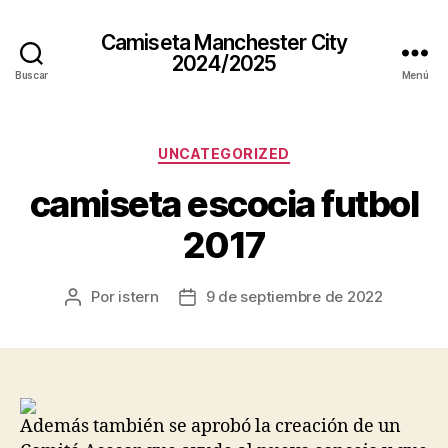
Camiseta Manchester City
2024/2025
Buscar
Menú
Categorías
UNCATEGORIZED
camiseta escocia futbol
2017
Por
istern
9 de septiembre de 2022
Autor
Fecha
de
de
la
la
entrada
entrada
Además también se aprobó la creación de un