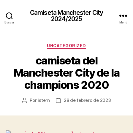
Camiseta Manchester City
2024/2025
Buscar
Menú
Categorías
UNCATEGORIZED
camiseta del
Manchester City de la
champions 2020
Por
istern
28 de febrero de 2023
Autor
Fecha
de
de
la
la
entrada
entrada