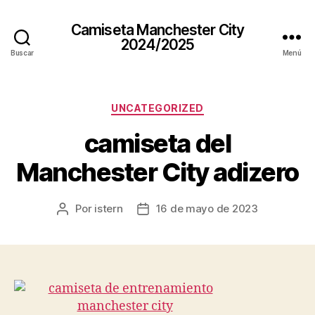
Camiseta Manchester City
2024/2025
Buscar
Menú
Categorías
UNCATEGORIZED
camiseta del
Manchester City adizero
Por
istern
16 de mayo de 2023
Autor
Fecha
de
de
la
la
entrada
entrada